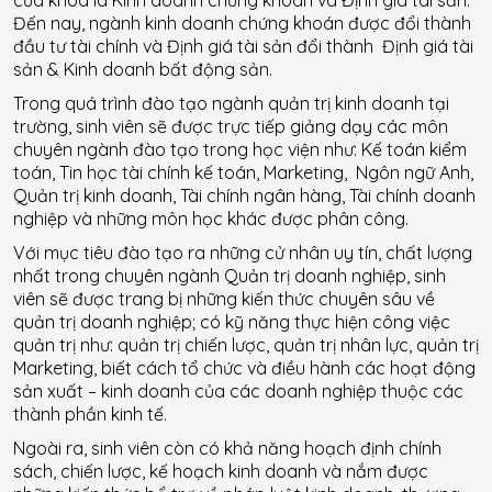
của khoa là Kinh doanh chứng khoán và Định giá tài sản.
Đến nay, ngành kinh doanh chứng khoán được đổi thành
đầu tư tài chính và Định giá tài sản đổi thành Định giá tài
sản & Kinh doanh bất động sản.
Trong quá trình đào tạo ngành quản trị kinh doanh tại
trường, sinh viên sẽ được trực tiếp giảng dạy các môn
chuyên ngành đào tạo trong học viện như: Kế toán kiểm
toán, Tin học tài chính kế toán, Marketing, Ngôn ngữ Anh,
Quản trị kinh doanh, Tài chính ngân hàng, Tài chính doanh
nghiệp và những môn học khác được phân công.
Với mục tiêu đào tạo ra những cử nhân uy tín, chất lượng
nhất trong chuyên ngành Quản trị doanh nghiệp, sinh
viên sẽ được trang bị những kiến thức chuyên sâu về
quản trị doanh nghiệp; có kỹ năng thực hiện công việc
quản trị như: quản trị chiến lược, quản trị nhân lực, quản trị
Marketing, biết cách tổ chức và điều hành các hoạt động
sản xuất – kinh doanh của các doanh nghiệp thuộc các
thành phần kinh tế.
Ngoài ra, sinh viên còn có khả năng hoạch định chính
sách, chiến lược, kế hoạch kinh doanh và nắm được