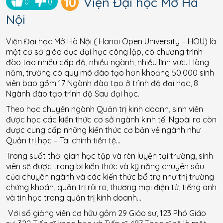
10
Viện Đại học Mở Hà
0
0
Nội
Viện Đại học Mở Hà Nội ( Hanoi Open University – HOU) là
một cơ sở giáo dục đại học công lập, có chương trình
đào tạo nhiều cấp độ, nhiều ngành, nhiều lĩnh vực. Hàng
năm, trường có quy mô đào tạo hơn khoảng 50.000 sinh
viên bao gồm 17 Ngành đào tạo ở trình độ đại học, 8
Ngành đào tạo trình độ Sau đại học.
Theo học chuyên ngành Quản trị kinh doanh, sinh viên
được học các kiến thức cơ sở ngành kinh tế. Ngoài ra còn
được cung cấp những kiến thức cơ bản về ngành như
Quản trị học – Tài chính tiền tệ…
Trong suốt thời gian học tập và rèn luyện tại trường, sinh
viên sẽ được trang bị kiến thức và kỹ năng chuyên sâu
của chuyên ngành và các kiến thức bổ trợ như thị trường
chứng khoán, quản trị rủi ro, thương mại điện tử, tiếng anh
và tin học trong quản trị kinh doanh…
Với số giảng viên cơ hữu gồm 29 Giáo sư, 123 Phó Giáo