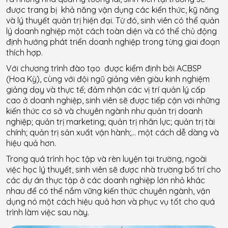
được trang bị khả năng vận dụng các kiến thức, kỹ năng
và lý thuyết quản trị hiện đại. Từ đó, sinh viên có thể quản
lý doanh nghiệp một cách toàn diện và có thể chủ động
định hướng phát triển doanh nghiệp trong từng giai đoạn
thích hợp.
Với chương trình đào tạo được kiểm định bởi ACBSP
(Hoa Kỳ), cùng với đội ngũ giảng viên giàu kinh nghiệm
giảng dạy và thực tế; đảm nhận các vị trí quản lý cấp
cao ở doanh nghiệp, sinh viên sẽ được tiếp cận với những
kiến thức cơ sở và chuyên ngành như quản trị doanh
nghiệp; quản trị marketing; quản trị nhân lực; quản trị tài
chính; quản trị sản xuất vận hành;… một cách dễ dàng và
hiệu quả hơn.
Trong quá trình học tập và rèn luyện tại trường, ngoài
việc học lý thuyết, sinh viên sẽ được nhà trường bố trí cho
các dự án thực tập ở các doanh nghiệp lớn nhỏ khác
nhau để có thể nắm vững kiến thức chuyên ngành, vận
dụng nó một cách hiệu quả hơn và phục vụ tốt cho quá
trình làm việc sau này.