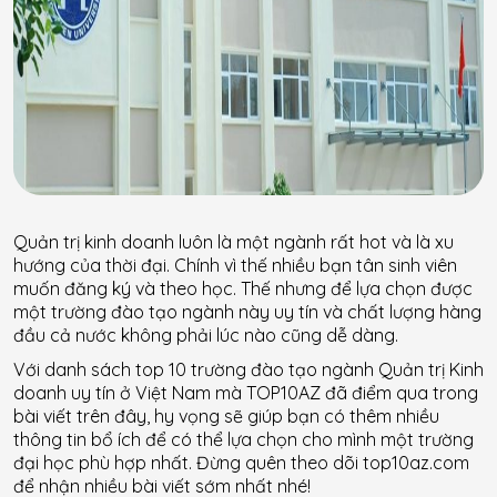
Quản trị kinh doanh luôn là một ngành rất hot và là xu
hướng của thời đại. Chính vì thế nhiều bạn tân sinh viên
muốn đăng ký và theo học. Thế nhưng để lựa chọn được
một trường đào tạo ngành này uy tín và chất lượng hàng
đầu cả nước không phải lúc nào cũng dễ dàng.
Với danh sách top 10 trường đào tạo ngành Quản trị Kinh
doanh uy tín ở Việt Nam mà TOP10AZ đã điểm qua trong
bài viết trên đây, hy vọng sẽ giúp bạn có thêm nhiều
thông tin bổ ích để có thể lựa chọn cho mình một trường
đại học phù hợp nhất. Đừng quên theo dõi top10az.com
để nhận nhiều bài viết sớm nhất nhé!