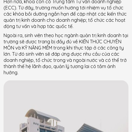
Hơn nữa, khoa còn có Trung tâm Tư vấn doanh nghiệp
(ECC). Từ đây, trường muốn hướng tới nhiệm vụ tổ chức
các khóa bồi dưỡng ngắn hạn để cập nhật các kiến thức
quản trị kinh doanh cho doanh nghiệp; tổ chức các hoạt
động tư vấn và hợp tác quốc tế.
Ngoài ra, sinh viên theo học ngành quản trị kinh doanh tại
trường sẽ được trang bị đầy đủ về KIẾN THỨC CHUYÊN
MÔN và KỸ NĂNG MỀM trong khi thực tập ở các công ty
lớn. Từ đó sinh viên sẽ đáp ứng được nhu cầu của các
doanh nghiệp, tổ chức trong và ngoài nước và có thể trở
thành thế hệ lãnh đạo, quản lý tương lai có tầm ảnh
hưởng.