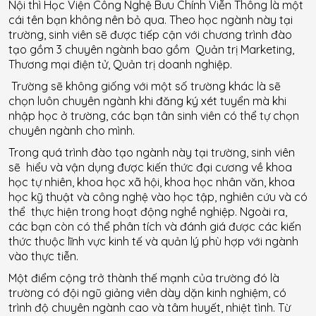
Nội thì Học Viện Công Nghệ Bưu Chính Viễn Thông là một
cái tên bạn không nên bỏ qua. Theo học ngành này tại
trường, sinh viên sẽ được tiếp cận với chương trình đào
tạo gồm 3 chuyên ngành bao gồm Quản trị Marketing,
Thương mại điện tử, Quản trị doanh nghiệp.
Trường sẽ không giống với một số trường khác là sẽ
chọn luôn chuyên ngành khi đăng ký xét tuyển mà khi
nhập học ở trường, các bạn tân sinh viên có thể tự chọn
chuyên ngành cho mình.
Trong quá trình đào tạo ngành này tại trường, sinh viên
sẽ hiểu và vận dụng được kiến thức đại cương về khoa
học tự nhiên, khoa học xã hội, khoa học nhân văn, khoa
học kỹ thuật và công nghệ vào học tập, nghiên cứu và có
thể thực hiện trong hoạt động nghề nghiệp. Ngoài ra,
các bạn còn có thể phân tích và đánh giá được các kiến
thức thuộc lĩnh vực kinh tế và quản lý phù hợp với ngành
vào thực tiễn.
Một điểm cộng trở thành thế mạnh của trường đó là
trường có đội ngũ giảng viên dày dặn kinh nghiệm, có
trình độ chuyên ngành cao và tâm huyết, nhiệt tình. Từ