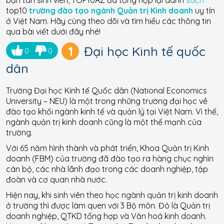
bạn tân sinh viên, TOP10AZ đã tổng hợp lại danh
sách
top10
trường đào tạo ngành Quản trị Kinh doanh
uy tín
ở Việt Nam. Hãy cùng theo dõi và tìm hiểu các thông tin
qua bài viết dưới đây nhé!
1
Đại học Kinh tế quốc
0
0
dân
Trường Đại học Kinh tế Quốc dân (National Economics
University – NEU) là một trong những trường đại học về
đào tạo khối ngành kinh tế và quản lý tại Việt Nam. Vì thế,
ngành quản trị kinh doanh cũng là một thế mạnh của
trường.
Với 65 năm hình thành và phát triển, Khoa Quản trị Kinh
doanh (FBM) của trường đã đào tạo ra hàng chục nghìn
cán bộ, các nhà lãnh đạo trong các doanh nghiệp, tập
đoàn và cơ quan nhà nước.
Hiện nay, khi sinh viên theo học ngành quản trị kinh doanh
ở trường thì được làm quen với 3 Bộ môn. Đó là Quản trị
doanh nghiệp, QTKD tổng hợp và Văn hoá kinh doanh.