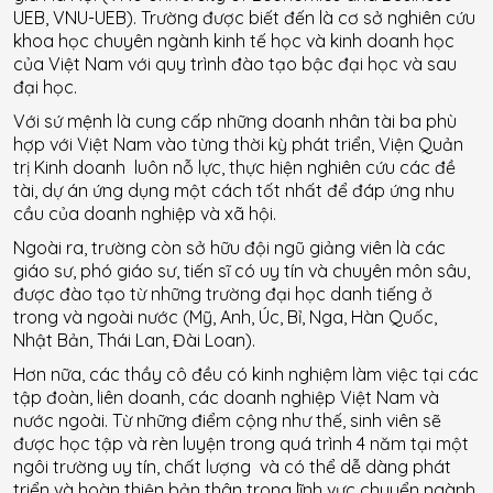
UEB, VNU-UEB). Trường được biết đến là cơ sở nghiên cứu
khoa học chuyên ngành kinh tế học và kinh doanh học
của Việt Nam với quy trình đào tạo bậc đại học và sau
đại học.
Với sứ mệnh là cung cấp những doanh nhân tài ba phù
hợp với Việt Nam vào từng thời kỳ phát triển, Viện Quản
trị Kinh doanh luôn nỗ lực, thực hiện nghiên cứu các đề
tài, dự án ứng dụng một cách tốt nhất để đáp ứng nhu
cầu của doanh nghiệp và xã hội.
Ngoài ra, trường còn sở hữu đội ngũ giảng viên là các
giáo sư, phó giáo sư, tiến sĩ có uy tín và chuyên môn sâu,
được đào tạo từ những trường đại học danh tiếng ở
trong và ngoài nước (Mỹ, Anh, Úc, Bỉ, Nga, Hàn Quốc,
Nhật Bản, Thái Lan, Đài Loan).
Hơn nữa, các thầy cô đều có kinh nghiệm làm việc tại các
tập đoàn, liên doanh, các doanh nghiệp Việt Nam và
nước ngoài. Từ những điểm cộng như thế, sinh viên sẽ
được học tập và rèn luyện trong quá trình 4 năm tại một
ngôi trường uy tín, chất lượng và có thể dễ dàng phát
triển và hoàn thiện bản thân trong lĩnh vực chuyển ngành