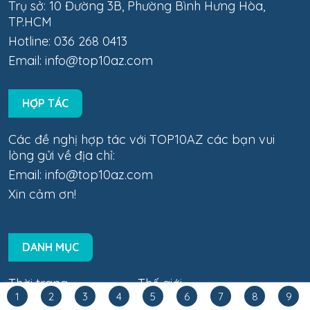
Trụ sở: 10 Đường 3B, Phường Bình Hưng Hòa,
TP.HCM
Hotline: 036 268 0413
Email:
info@top10az.com
HỢP TÁC
Các đề nghị hợp tác với TOP10AZ các bạn vui
lòng gửi về địa chỉ:
Email:
info@top10az.com
Xin cảm ơn!
DANH MỤC
Thời trang
Thế giới
1
2
3
4
5
6
7
8
9
Đời sống
Giáo dục